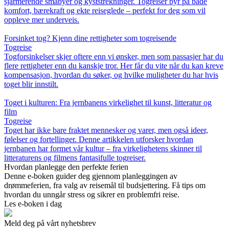
sjarmerende småbyer og kyststrekninger. Togreiser byr på både
komfort, bærekraft og ekte reiseglede – perfekt for deg som vil
oppleve mer underveis.
Forsinket tog? Kjenn dine rettigheter som togreisende
Togreise
Togforsinkelser skjer oftere enn vi ønsker, men som passasjer har du
flere rettigheter enn du kanskje tror. Her får du vite når du kan kreve
kompensasjon, hvordan du søker, og hvilke muligheter du har hvis
toget blir innstilt.
Toget i kulturen: Fra jernbanens virkelighet til kunst, litteratur og
film
Togreise
Toget har ikke bare fraktet mennesker og varer, men også ideer,
følelser og fortellinger. Denne artikkelen utforsker hvordan
jernbanen har formet vår kultur – fra virkelighetens skinner til
litteraturens og filmens fantasifulle togreiser.
Hvordan planlegge den perfekte ferien
Denne e-boken guider deg gjennom planleggingen av
drømmeferien, fra valg av reisemål til budsjettering. Få tips om
hvordan du unngår stress og sikrer en problemfri reise.
Les e-boken i dag
Meld deg på vårt nyhetsbrev