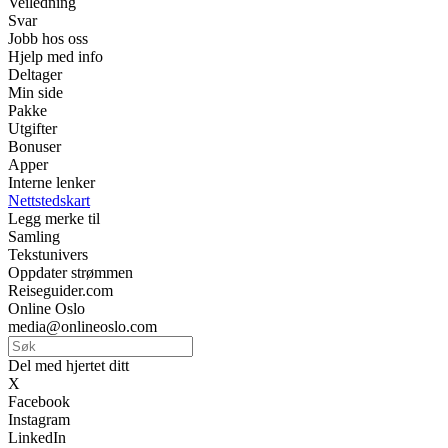
Veiledning
Svar
Jobb hos oss
Hjelp med info
Deltager
Min side
Pakke
Utgifter
Bonuser
Apper
Interne lenker
Nettstedskart
Legg merke til
Samling
Tekstunivers
Oppdater strømmen
Reiseguider.com
Online Oslo
media@onlineoslo.com
Del med hjertet ditt
X
Facebook
Instagram
LinkedIn