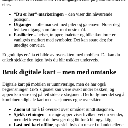
etter:
“Du er her”-markeringen
– den viser din nåværende
posisjon.
Utganger
– ofte markert med piler og gatenavn. Noter deg
hvilken utgang som fører mot neste mål.
Fasiliteter
– heiser, trapper, toaletter og billettkontorer er
vanligvis markert med symboler. Det kan spare deg for
unødige omveier.
Et godt tips er å ta et bilde av oversikten med mobilen. Da kan du
enkelt sjekke den igjen hvis du blir usikker underveis.
Bruk digitale kart – men med omtanke
Digitale kart på mobilen er uunnværlige, men de har også
begrensninger. GPS-signalet kan være svakt under bakken, og
appen kan vise deg på feil side av stasjonen. Derfor lønner det seg å
kombinere digitale kart med stasjonens egne oversikter.
Zoom ut
for å få oversikt over området rundt stasjonen.
Sjekk retningen
– mange apper viser hvilken vei du vender,
men det krever at du beveger deg litt for å bli nøyaktig.
Last ned kart offline
, spesielt hvis du reiser i utlandet eller et