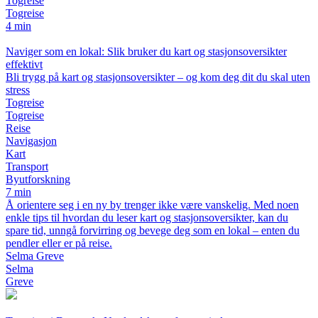
Togreise
Togreise
4 min
Naviger som en lokal: Slik bruker du kart og stasjonsoversikter
effektivt
Bli trygg på kart og stasjonsoversikter – og kom deg dit du skal uten
stress
Togreise
Togreise
Reise
Navigasjon
Kart
Transport
Byutforskning
7 min
Å orientere seg i en ny by trenger ikke være vanskelig. Med noen
enkle tips til hvordan du leser kart og stasjonsoversikter, kan du
spare tid, unngå forvirring og bevege deg som en lokal – enten du
pendler eller er på reise.
Selma Greve
Selma
Greve