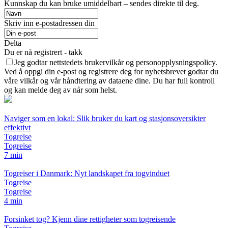
Kunnskap du kan bruke umiddelbart – sendes direkte til deg.
Skriv inn e-postadressen din
Delta
Du er nå registrert - takk
Jeg godtar nettstedets brukervilkår og personopplysningspolicy.
Ved å oppgi din e-post og registrere deg for nyhetsbrevet godtar du
våre vilkår og vår håndtering av dataene dine. Du har full kontroll
og kan melde deg av når som helst.
Naviger som en lokal: Slik bruker du kart og stasjonsoversikter
effektivt
Togreise
Togreise
7 min
Togreiser i Danmark: Nyt landskapet fra togvinduet
Togreise
Togreise
4 min
Forsinket tog? Kjenn dine rettigheter som togreisende