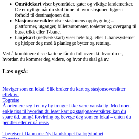
Områdekart
viser byområder, gater og viktige landemerker.
De er nyttige når du skal finne ut hvor stasjonen ligger i
forhold til destinasjonen din.
Stasjonsoversikter
viser stasjonens oppbygning –
plattformer, utganger, billettautomater, toaletter og overgang til
buss, trikk eller T-bane.
Linjekart
(nettverkskart) viser hele tog- eller T-banesystemet
og hjelper deg med å planlegge bytter og retning.
Ved å kombinere disse kartene får du full oversikt: hvor du er,
hvordan du kommer deg videre, og hvor du skal gå av.
Læs også:
Naviger som en lokal: Slik bruker du kart og stasjonsoversikter
effektivt
Togreise
Å orientere seg i en ny by trenger ikke være vanskelig. Med noen
enkle tips til hvordan du leser kart og stasjonsoversikter, kan du
spare tid, unngå forvirring og bevege deg som en lokal – enten du
pendler eller er på reise.
Togreiser i Danmark: Nyt landskapet fra togvinduet