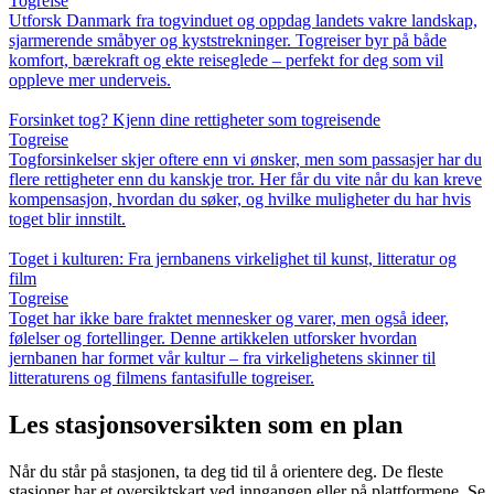
Togreise
Utforsk Danmark fra togvinduet og oppdag landets vakre landskap,
sjarmerende småbyer og kyststrekninger. Togreiser byr på både
komfort, bærekraft og ekte reiseglede – perfekt for deg som vil
oppleve mer underveis.
Forsinket tog? Kjenn dine rettigheter som togreisende
Togreise
Togforsinkelser skjer oftere enn vi ønsker, men som passasjer har du
flere rettigheter enn du kanskje tror. Her får du vite når du kan kreve
kompensasjon, hvordan du søker, og hvilke muligheter du har hvis
toget blir innstilt.
Toget i kulturen: Fra jernbanens virkelighet til kunst, litteratur og
film
Togreise
Toget har ikke bare fraktet mennesker og varer, men også ideer,
følelser og fortellinger. Denne artikkelen utforsker hvordan
jernbanen har formet vår kultur – fra virkelighetens skinner til
litteraturens og filmens fantasifulle togreiser.
Les stasjonsoversikten som en plan
Når du står på stasjonen, ta deg tid til å orientere deg. De fleste
stasjoner har et oversiktskart ved inngangen eller på plattformene. Se