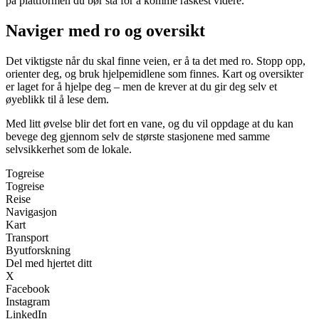
på plattformen du bør stå for å komme raskest videre.
Naviger med ro og oversikt
Det viktigste når du skal finne veien, er å ta det med ro. Stopp opp,
orienter deg, og bruk hjelpemidlene som finnes. Kart og oversikter
er laget for å hjelpe deg – men de krever at du gir deg selv et
øyeblikk til å lese dem.
Med litt øvelse blir det fort en vane, og du vil oppdage at du kan
bevege deg gjennom selv de største stasjonene med samme
selvsikkerhet som de lokale.
Togreise
Togreise
Reise
Navigasjon
Kart
Transport
Byutforskning
Del med hjertet ditt
X
Facebook
Instagram
LinkedIn