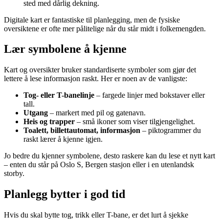
sted med dårlig dekning.
Digitale kart er fantastiske til planlegging, men de fysiske
oversiktene er ofte mer pålitelige når du står midt i folkemengden.
Lær symbolene å kjenne
Kart og oversikter bruker standardiserte symboler som gjør det
lettere å lese informasjon raskt. Her er noen av de vanligste:
Tog- eller T-banelinje
– fargede linjer med bokstaver eller
tall.
Utgang
– markert med pil og gatenavn.
Heis og trapper
– små ikoner som viser tilgjengelighet.
Toalett, billettautomat, informasjon
– piktogrammer du
raskt lærer å kjenne igjen.
Jo bedre du kjenner symbolene, desto raskere kan du lese et nytt kart
– enten du står på Oslo S, Bergen stasjon eller i en utenlandsk
storby.
Planlegg bytter i god tid
Hvis du skal bytte tog, trikk eller T-bane, er det lurt å sjekke