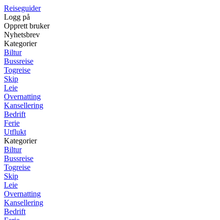
Reiseguider
Logg på
Opprett bruker
Nyhetsbrev
Kategorier
Biltur
Bussreise
Togreise
Skip
Leie
Overnatting
Kansellering
Bedrift
Ferie
Utflukt
Kategorier
Biltur
Bussreise
Togreise
Skip
Leie
Overnatting
Kansellering
Bedrift