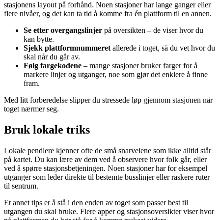
stasjonens layout på forhånd. Noen stasjoner har lange ganger eller
flere nivåer, og det kan ta tid å komme fra én plattform til en annen.
Se etter overgangslinjer
på oversikten – de viser hvor du
kan bytte.
Sjekk plattformnummeret
allerede i toget, så du vet hvor du
skal når du går av.
Følg fargekodene
– mange stasjoner bruker farger for å
markere linjer og utganger, noe som gjør det enklere å finne
fram.
Med litt forberedelse slipper du stressede løp gjennom stasjonen når
toget nærmer seg.
Bruk lokale triks
Lokale pendlere kjenner ofte de små snarveiene som ikke alltid står
på kartet. Du kan lære av dem ved å observere hvor folk går, eller
ved å spørre stasjonsbetjeningen. Noen stasjoner har for eksempel
utganger som leder direkte til bestemte busslinjer eller raskere ruter
til sentrum.
Et annet tips er å stå i den enden av toget som passer best til
utgangen du skal bruke. Flere apper og stasjonsoversikter viser hvor