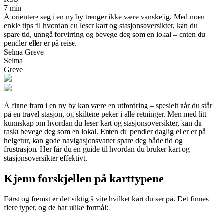
7 min
Å orientere seg i en ny by trenger ikke være vanskelig. Med noen
enkle tips til hvordan du leser kart og stasjonsoversikter, kan du
spare tid, unngå forvirring og bevege deg som en lokal – enten du
pendler eller er på reise.
Selma Greve
Selma
Greve
Å finne fram i en ny by kan være en utfordring – spesielt når du står
på en travel stasjon, og skiltene peker i alle retninger. Men med litt
kunnskap om hvordan du leser kart og stasjonsoversikter, kan du
raskt bevege deg som en lokal. Enten du pendler daglig eller er på
helgetur, kan gode navigasjonsvaner spare deg både tid og
frustrasjon. Her får du en guide til hvordan du bruker kart og
stasjonsoversikter effektivt.
Kjenn forskjellen på karttypene
Først og fremst er det viktig å vite hvilket kart du ser på. Det finnes
flere typer, og de har ulike formål: