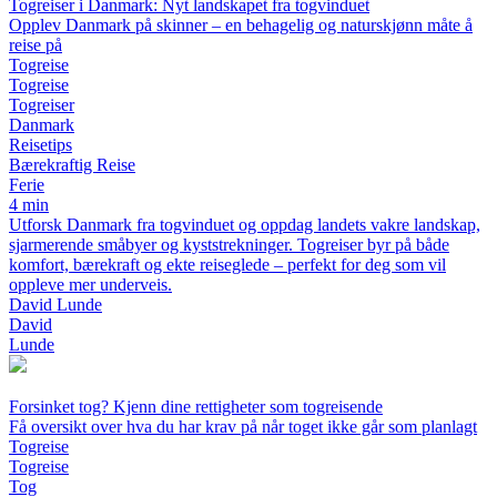
Togreiser i Danmark: Nyt landskapet fra togvinduet
Opplev Danmark på skinner – en behagelig og naturskjønn måte å
reise på
Togreise
Togreise
Togreiser
Danmark
Reisetips
Bærekraftig Reise
Ferie
4 min
Utforsk Danmark fra togvinduet og oppdag landets vakre landskap,
sjarmerende småbyer og kyststrekninger. Togreiser byr på både
komfort, bærekraft og ekte reiseglede – perfekt for deg som vil
oppleve mer underveis.
David Lunde
David
Lunde
Forsinket tog? Kjenn dine rettigheter som togreisende
Få oversikt over hva du har krav på når toget ikke går som planlagt
Togreise
Togreise
Tog