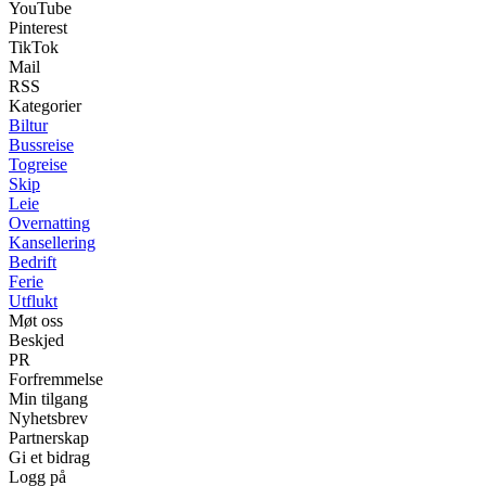
YouTube
Pinterest
TikTok
Mail
RSS
Kategorier
Biltur
Bussreise
Togreise
Skip
Leie
Overnatting
Kansellering
Bedrift
Ferie
Utflukt
Møt oss
Beskjed
PR
Forfremmelse
Min tilgang
Nyhetsbrev
Partnerskap
Gi et bidrag
Logg på