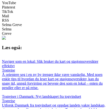
YouTube
Pinterest
TikTok
Mail
RSS
Selma Greve
Selma
Greve
Læs også:
Naviger som en lokal: Slik bruker du kart og stasjonsoversikter
effektivt
Togreise
Å orientere seg i en ny by trenger ikke være vanskelig. Med noen
enkle tips til hvordan du leser kart og stasjonsoversikter, kan du
spare tid, unngå forvirring og bevege deg som en lokal – enten du
pendler eller er på reise.
Togreiser i Danmark: Nyt landskapet fra togvinduet
Togreise
Utforsk Danmark fra togvinduet og oppdag landets vakre landskap,