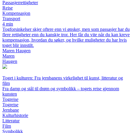
Passasjerrettigheter
Reise
Kompensasjon
Transport
4 min
Togforsinkelser skjer oftere enn vi ønsker, men som passasjer har du
flere rettigheter enn du kanskje tror. Her får du vite når du kan kreve
kompensasjon, hvordan du søker, og hvilke muligheter du har hvis
toget blir innstilt.
Maren Haugen
Maren
Haugen
Toget i kulturen: Fra jernbanens virkelighet til kunst, litteratur og
film
Fra damp og stål til drøm og symbolikk – togets reise gjennom
kunsten
Togreise
Togreise
Jernbane
Kulturhistorie
Litteratur
Film
Symbolikk