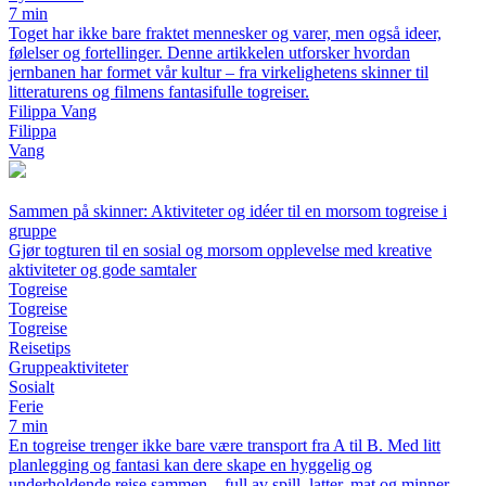
7 min
Toget har ikke bare fraktet mennesker og varer, men også ideer,
følelser og fortellinger. Denne artikkelen utforsker hvordan
jernbanen har formet vår kultur – fra virkelighetens skinner til
litteraturens og filmens fantasifulle togreiser.
Filippa Vang
Filippa
Vang
Sammen på skinner: Aktiviteter og idéer til en morsom togreise i
gruppe
Gjør togturen til en sosial og morsom opplevelse med kreative
aktiviteter og gode samtaler
Togreise
Togreise
Togreise
Reisetips
Gruppeaktiviteter
Sosialt
Ferie
7 min
En togreise trenger ikke bare være transport fra A til B. Med litt
planlegging og fantasi kan dere skape en hyggelig og
underholdende reise sammen – full av spill, latter, mat og minner