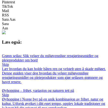
Pinterest
TikTok
Mail
RSS
Sara Aas
Sara
Aas
Læs også:
Grønn seilas: Slik velger du miljøvennlige rengjøringsmidler og
pleieprodukter om bord
Skip
Lær hvordan du kan holde båten ren og velstelt uten å skade miljøet.
Denne guiden viser deg hvordan du velger miljøvennlige
rengjøringsmidler og pleieprodukter som gjør seilasen grønnere og
havet renere.
Øyhopping – frihet, variasjon og naturen tett på
Skip
Øyhopping i Norge byr på en unik kombinasjon av frihet, natur og
kultur. Utforsk øyriket i ditt eget tempo, opplev lokale tradisjoner og
la havet bli din reisevei til nye oppdagelser.