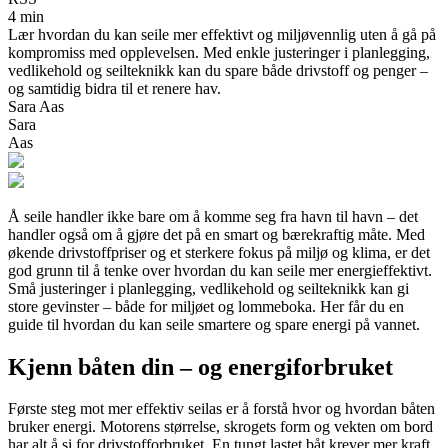
4 min
Lær hvordan du kan seile mer effektivt og miljøvennlig uten å gå på
kompromiss med opplevelsen. Med enkle justeringer i planlegging,
vedlikehold og seilteknikk kan du spare både drivstoff og penger –
og samtidig bidra til et renere hav.
Sara Aas
Sara
Aas
Å seile handler ikke bare om å komme seg fra havn til havn – det
handler også om å gjøre det på en smart og bærekraftig måte. Med
økende drivstoffpriser og et sterkere fokus på miljø og klima, er det
god grunn til å tenke over hvordan du kan seile mer energieffektivt.
Små justeringer i planlegging, vedlikehold og seilteknikk kan gi
store gevinster – både for miljøet og lommeboka. Her får du en
guide til hvordan du kan seile smartere og spare energi på vannet.
Kjenn båten din – og energiforbruket
Første steg mot mer effektiv seilas er å forstå hvor og hvordan båten
bruker energi. Motorens størrelse, skrogets form og vekten om bord
har alt å si for drivstofforbruket. En tungt lastet båt krever mer kraft