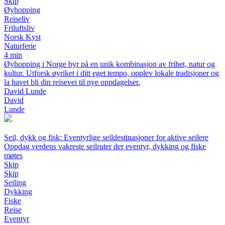
Skip
Øyhopping
Reiseliv
Friluftsliv
Norsk Kyst
Naturferie
4 min
Øyhopping i Norge byr på en unik kombinasjon av frihet, natur og
kultur. Utforsk øyriket i ditt eget tempo, opplev lokale tradisjoner og
la havet bli din reisevei til nye oppdagelser.
David Lunde
David
Lunde
Seil, dykk og fisk: Eventyrlige seildestinasjoner for aktive seilere
Oppdag verdens vakreste seilruter der eventyr, dykking og fiske
møtes
Skip
Skip
Seiling
Dykking
Fiske
Reise
Eventyr