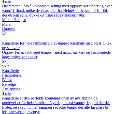
4 min
Drømmer du om å kombinere seiling med opplevelser under og over
vann? Utforsk unike destinasjoner fra Helgelandskysten til Karibia,
der du kan seile, dykke og fiske i spektakulær natur.
Maren Haugen
Maren
Haugen
Kanalferie for hele familien: En avslappet reisemåte med plass til lek
og samvær
Opplev ferien i ditt eget tempo – med natur, nærvær og familieglede
langs rolige vannveier
Skip
Skip
Kanalferie
Familieferie
Båtliv
Reisetips
Avslapning
4 min
Kanalferie er den perfekte kombinasjonen av avslapning og
opplevelser for hele familien. Nyt dagene på vannet, legg til der det
frister, og skap minner sammen i et rolig tempo der alle får plass til
lek, samvær og eventyr.