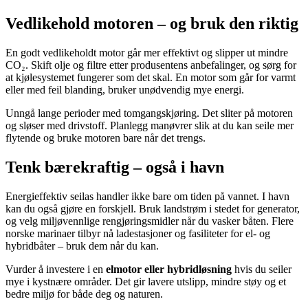
Vedlikehold motoren – og bruk den riktig
En godt vedlikeholdt motor går mer effektivt og slipper ut mindre
CO₂. Skift olje og filtre etter produsentens anbefalinger, og sørg for
at kjølesystemet fungerer som det skal. En motor som går for varmt
eller med feil blanding, bruker unødvendig mye energi.
Unngå lange perioder med tomgangskjøring. Det sliter på motoren
og sløser med drivstoff. Planlegg manøvrer slik at du kan seile mer
flytende og bruke motoren bare når det trengs.
Tenk bærekraftig – også i havn
Energieffektiv seilas handler ikke bare om tiden på vannet. I havn
kan du også gjøre en forskjell. Bruk landstrøm i stedet for generator,
og velg miljøvennlige rengjøringsmidler når du vasker båten. Flere
norske marinaer tilbyr nå ladestasjoner og fasiliteter for el- og
hybridbåter – bruk dem når du kan.
Vurder å investere i en
elmotor eller hybridløsning
hvis du seiler
mye i kystnære områder. Det gir lavere utslipp, mindre støy og et
bedre miljø for både deg og naturen.