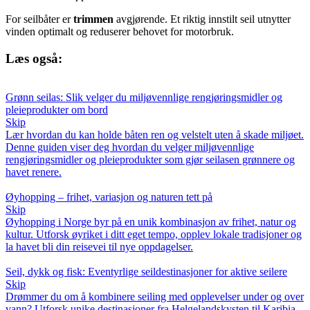
For seilbåter er
trimmen
avgjørende. Et riktig innstilt seil utnytter
vinden optimalt og reduserer behovet for motorbruk.
Læs også:
Grønn seilas: Slik velger du miljøvennlige rengjøringsmidler og
pleieprodukter om bord
Skip
Lær hvordan du kan holde båten ren og velstelt uten å skade miljøet.
Denne guiden viser deg hvordan du velger miljøvennlige
rengjøringsmidler og pleieprodukter som gjør seilasen grønnere og
havet renere.
Øyhopping – frihet, variasjon og naturen tett på
Skip
Øyhopping i Norge byr på en unik kombinasjon av frihet, natur og
kultur. Utforsk øyriket i ditt eget tempo, opplev lokale tradisjoner og
la havet bli din reisevei til nye oppdagelser.
Seil, dykk og fisk: Eventyrlige seildestinasjoner for aktive seilere
Skip
Drømmer du om å kombinere seiling med opplevelser under og over
vann? Utforsk unike destinasjoner fra Helgelandskysten til Karibia,