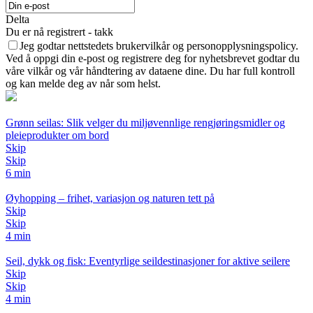
Delta
Du er nå registrert - takk
Jeg godtar nettstedets brukervilkår og personopplysningspolicy.
Ved å oppgi din e-post og registrere deg for nyhetsbrevet godtar du
våre vilkår og vår håndtering av dataene dine. Du har full kontroll
og kan melde deg av når som helst.
Grønn seilas: Slik velger du miljøvennlige rengjøringsmidler og
pleieprodukter om bord
Skip
Skip
6 min
Øyhopping – frihet, variasjon og naturen tett på
Skip
Skip
4 min
Seil, dykk og fisk: Eventyrlige seildestinasjoner for aktive seilere
Skip
Skip
4 min