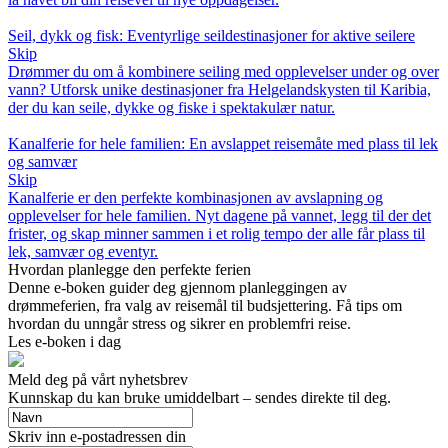
Seil, dykk og fisk: Eventyrlige seildestinasjoner for aktive seilere
Skip
Drømmer du om å kombinere seiling med opplevelser under og over
vann? Utforsk unike destinasjoner fra Helgelandskysten til Karibia,
der du kan seile, dykke og fiske i spektakulær natur.
Kanalferie for hele familien: En avslappet reisemåte med plass til lek
og samvær
Skip
Kanalferie er den perfekte kombinasjonen av avslapning og
opplevelser for hele familien. Nyt dagene på vannet, legg til der det
frister, og skap minner sammen i et rolig tempo der alle får plass til
lek, samvær og eventyr.
Hvordan planlegge den perfekte ferien
Denne e-boken guider deg gjennom planleggingen av
drømmeferien, fra valg av reisemål til budsjettering. Få tips om
hvordan du unngår stress og sikrer en problemfri reise.
Les e-boken i dag
Meld deg på vårt nyhetsbrev
Kunnskap du kan bruke umiddelbart – sendes direkte til deg.
Skriv inn e-postadressen din