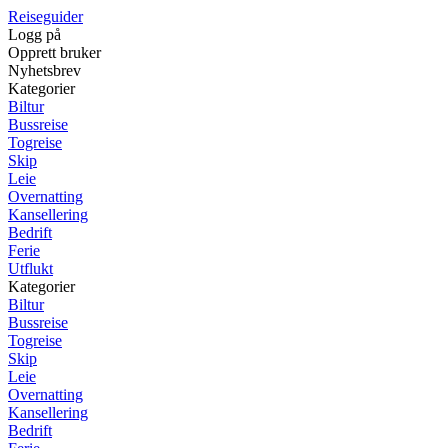
Reiseguider
Logg på
Opprett bruker
Nyhetsbrev
Kategorier
Biltur
Bussreise
Togreise
Skip
Leie
Overnatting
Kansellering
Bedrift
Ferie
Utflukt
Kategorier
Biltur
Bussreise
Togreise
Skip
Leie
Overnatting
Kansellering
Bedrift