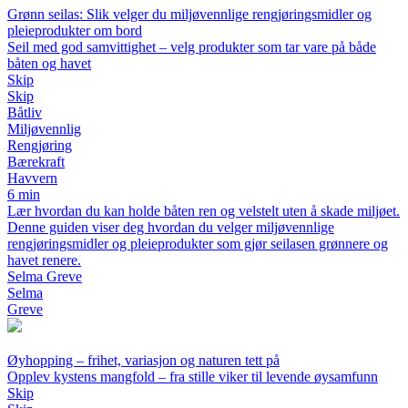
Grønn seilas: Slik velger du miljøvennlige rengjøringsmidler og
pleieprodukter om bord
Seil med god samvittighet – velg produkter som tar vare på både
båten og havet
Skip
Skip
Båtliv
Miljøvennlig
Rengjøring
Bærekraft
Havvern
6 min
Lær hvordan du kan holde båten ren og velstelt uten å skade miljøet.
Denne guiden viser deg hvordan du velger miljøvennlige
rengjøringsmidler og pleieprodukter som gjør seilasen grønnere og
havet renere.
Selma Greve
Selma
Greve
Øyhopping – frihet, variasjon og naturen tett på
Opplev kystens mangfold – fra stille viker til levende øysamfunn
Skip