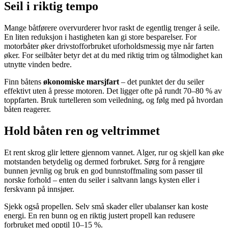
Seil i riktig tempo
Mange båtførere overvurderer hvor raskt de egentlig trenger å seile.
En liten reduksjon i hastigheten kan gi store besparelser. For
motorbåter øker drivstofforbruket uforholdsmessig mye når farten
øker. For seilbåter betyr det at du med riktig trim og tålmodighet kan
utnytte vinden bedre.
Finn båtens
økonomiske marsjfart
– det punktet der du seiler
effektivt uten å presse motoren. Det ligger ofte på rundt 70–80 % av
toppfarten. Bruk turtelleren som veiledning, og følg med på hvordan
båten reagerer.
Hold båten ren og veltrimmet
Et rent skrog glir lettere gjennom vannet. Alger, rur og skjell kan øke
motstanden betydelig og dermed forbruket. Sørg for å rengjøre
bunnen jevnlig og bruk en god bunnstoffmaling som passer til
norske forhold – enten du seiler i saltvann langs kysten eller i
ferskvann på innsjøer.
Sjekk også propellen. Selv små skader eller ubalanser kan koste
energi. En ren bunn og en riktig justert propell kan redusere
forbruket med opptil 10–15 %.