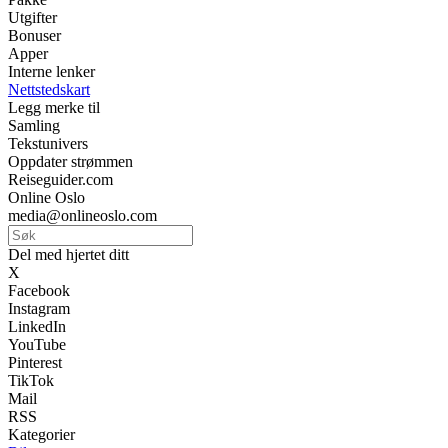
Utgifter
Bonuser
Apper
Interne lenker
Nettstedskart
Legg merke til
Samling
Tekstunivers
Oppdater strømmen
Reiseguider.com
Online Oslo
media@onlineoslo.com
Del med hjertet ditt
X
Facebook
Instagram
LinkedIn
YouTube
Pinterest
TikTok
Mail
RSS
Kategorier