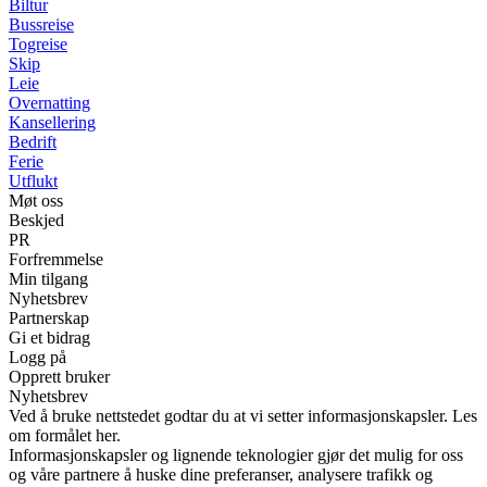
Biltur
Bussreise
Togreise
Skip
Leie
Overnatting
Kansellering
Bedrift
Ferie
Utflukt
Møt oss
Beskjed
PR
Forfremmelse
Min tilgang
Nyhetsbrev
Partnerskap
Gi et bidrag
Logg på
Opprett bruker
Nyhetsbrev
Ved å bruke nettstedet godtar du at vi setter informasjonskapsler. Les
om formålet her.
Informasjonskapsler og lignende teknologier gjør det mulig for oss
og våre partnere å huske dine preferanser, analysere trafikk og