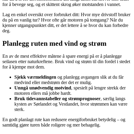
for å bevege seg, og et skittent skrog øker motstanden i vannet.
Lag en enkel oversikt over forbruket ditt: Hvor mye drivstoff bruker
du på en vanlig tur? Hvor ofte går motoren på tomgang? Når du
kjenner utgangspunktet ditt, er det lettere å se hvor du kan forbedre
deg.
Planlegg ruten med vind og strøm
En av de mest effektive måtene å spare energi på er å planlegge
seilasen etter naturkreftene. Bruk vind og strøm til din fordel i stedet
for å kjempe mot dem.
Sjekk værmeldingen
og planlegg avgangen slik at du får
medvind eller medstrøm der det er mulig.
Unngå unødvendig motvind
, spesielt på lengre strekk der
motoren ellers må jobbe hardt.
Bruk tidevannstabeller og strømprognoser
, særlig langs
kysten av Sørlandet og Vestlandet, hvor strømmen kan være
sterk.
En godt planlagt rute kan redusere energiforbruket betydelig – og
samtidig gjøre turen både roligere og mer behagelig.