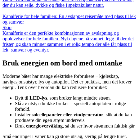
der du kan seile, dykke og fiske i spektakulær natur.
Kanalferie for hele familien: En avslappet reisemåte med plass til lek
og samvær
Skip
Kanalferie er den perfekte kombinasjonen av avslapning og
opplevelser for hele familien. Nyt dagene på vannet, legg til der det
frister, og skap minner sammen i et rolig tempo der alle får plass til
lek, samvær og eventyr.
Bruk energien om bord med omtanke
Moderne båter har mange elektriske forbrukere – kjøleskap,
navigasjonsutstyr, lys og autopilot. Det er praktisk, men det krever
energi. Tenk over hvordan du kan redusere forbruket:
Bytt til
LED-lys
, som bruker langt mindre strøm.
Slå av utstyr du ikke bruker – spesielt autopiloten i rolige
forhold.
Installer
solcellepaneler eller vindgenerator
, slik at du kan
produsere din egen strøm underveis.
Bruk
energiovervåking
, så du ser hvor strømmen faktisk går.
Små endringer i vaner kan gi store utslag, særlig på lengre turer.