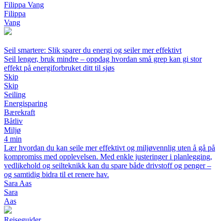
Filippa Vang
Filippa
Vang
Seil smartere: Slik sparer du energi og seiler mer effektivt
Seil lenger, bruk mindre – oppdag hvordan små grep kan gi stor
effekt på energiforbruket ditt til sjøs
Skip
Skip
Seiling
Energisparing
Bærekraft
Båtliv
Miljø
4 min
Lær hvordan du kan seile mer effektivt og miljøvennlig uten å gå på
kompromiss med opplevelsen. Med enkle justeringer i planlegging,
vedlikehold og seilteknikk kan du spare både drivstoff og penger –
og samtidig bidra til et renere hav.
Sara Aas
Sara
Aas
Reiseguider