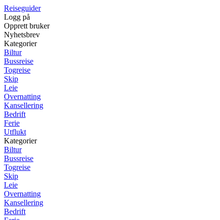
Reiseguider
Logg på
Opprett bruker
Nyhetsbrev
Kategorier
Biltur
Bussreise
Togreise
Skip
Leie
Overnatting
Kansellering
Bedrift
Ferie
Utflukt
Kategorier
Biltur
Bussreise
Togreise
Skip
Leie
Overnatting
Kansellering
Bedrift