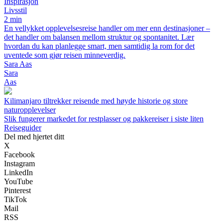
Inspirasjon
Livsstil
2 min
En vellykket opplevelsesreise handler om mer enn destinasjoner –
det handler om balansen mellom struktur og spontanitet. Lær
hvordan du kan planlegge smart, men samtidig la rom for det
uventede som gjør reisen minneverdig.
Sara Aas
Sara
Aas
Kilimanjaro tiltrekker reisende med høyde historie og store
naturopplevelser
Slik fungerer markedet for restplasser og pakkereiser i siste liten
Reiseguider
Del med hjertet ditt
X
Facebook
Instagram
LinkedIn
YouTube
Pinterest
TikTok
Mail
RSS