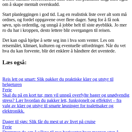
om å skape mentalt overskudd.
Start planleggingen i god tid. Lag en realistisk liste over alt som må
ordnes, og fordel oppgavene over flere dager. Sørg for å få nok
søvn, spis ordentlig, og unngå å jobbe helt til siste øyeblikk. Jo mer
ro du har i kroppen, desto lettere blir overgangen til reisen.
Det kan også hjelpe å sette seg inn i hva som venter. Les om
reisemålet, klimaet, kulturen og eventuelle utfordringer. Når du vet
hva du kan forvente, blir det enklere å håndtere det uventede.
Læs også:
Reis lett og smart: Slik pakker du praktiske klær og utstyr til
helgeturen
Ferie
Skal du på en kort tur, men vil unngå overfylte bager og unødvendig
stress? Lær hvordan du pakker lett, funksjonelt og effektivt – fra
valg av klær og utstyr til smarte løsninger for toalettsaker og
elektronikk.
Dager til sjøs: Slik får du mest ut av livet på cruise
Ferie