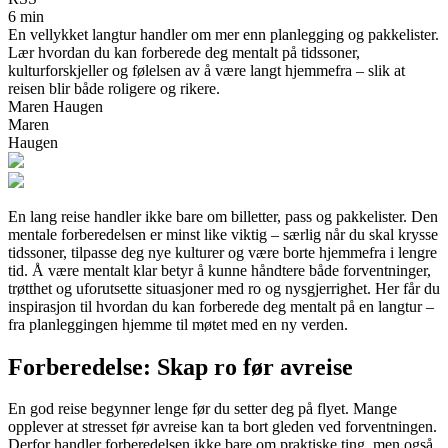
6 min
En vellykket langtur handler om mer enn planlegging og pakkelister.
Lær hvordan du kan forberede deg mentalt på tidssoner,
kulturforskjeller og følelsen av å være langt hjemmefra – slik at
reisen blir både roligere og rikere.
Maren Haugen
Maren
Haugen
En lang reise handler ikke bare om billetter, pass og pakkelister. Den
mentale forberedelsen er minst like viktig – særlig når du skal krysse
tidssoner, tilpasse deg nye kulturer og være borte hjemmefra i lengre
tid. Å være mentalt klar betyr å kunne håndtere både forventninger,
trøtthet og uforutsette situasjoner med ro og nysgjerrighet. Her får du
inspirasjon til hvordan du kan forberede deg mentalt på en langtur –
fra planleggingen hjemme til møtet med en ny verden.
Forberedelse: Skap ro før avreise
En god reise begynner lenge før du setter deg på flyet. Mange
opplever at stresset før avreise kan ta bort gleden ved forventningen.
Derfor handler forberedelsen ikke bare om praktiske ting, men også