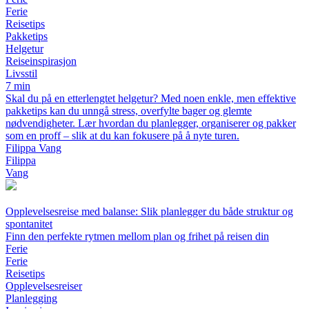
Ferie
Reisetips
Pakketips
Helgetur
Reiseinspirasjon
Livsstil
7 min
Skal du på en etterlengtet helgetur? Med noen enkle, men effektive
pakketips kan du unngå stress, overfylte bager og glemte
nødvendigheter. Lær hvordan du planlegger, organiserer og pakker
som en proff – slik at du kan fokusere på å nyte turen.
Filippa Vang
Filippa
Vang
Opplevelsesreise med balanse: Slik planlegger du både struktur og
spontanitet
Finn den perfekte rytmen mellom plan og frihet på reisen din
Ferie
Ferie
Reisetips
Opplevelsesreiser
Planlegging