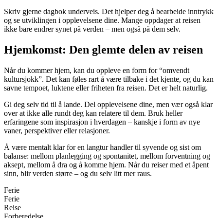
Skriv gjerne dagbok underveis. Det hjelper deg å bearbeide inntrykk
og se utviklingen i opplevelsene dine. Mange oppdager at reisen
ikke bare endrer synet på verden – men også på dem selv.
Hjemkomst: Den glemte delen av reisen
Når du kommer hjem, kan du oppleve en form for “omvendt
kultursjokk”. Det kan føles rart å være tilbake i det kjente, og du kan
savne tempoet, luktene eller friheten fra reisen. Det er helt naturlig.
Gi deg selv tid til å lande. Del opplevelsene dine, men vær også klar
over at ikke alle rundt deg kan relatere til dem. Bruk heller
erfaringene som inspirasjon i hverdagen – kanskje i form av nye
vaner, perspektiver eller relasjoner.
Å være mentalt klar for en langtur handler til syvende og sist om
balanse: mellom planlegging og spontanitet, mellom forventning og
aksept, mellom å dra og å komme hjem. Når du reiser med et åpent
sinn, blir verden større – og du selv litt mer raus.
Ferie
Ferie
Reise
Forberedelse