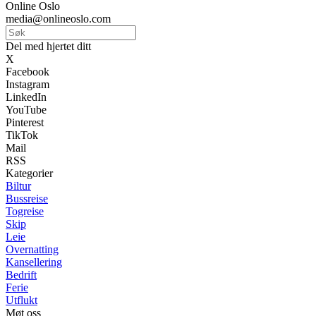
Online Oslo
media@onlineoslo.com
Del med hjertet ditt
X
Facebook
Instagram
LinkedIn
YouTube
Pinterest
TikTok
Mail
RSS
Kategorier
Biltur
Bussreise
Togreise
Skip
Leie
Overnatting
Kansellering
Bedrift
Ferie
Utflukt
Møt oss