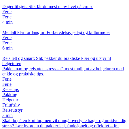
Dager til sjøs: Slik får du mest ut av livet på cruise
Ferie
Ferie
4 min
Mentalt klar for langtur: Forberedelse, jetlag og kulturmøter
Ferie
Ferie
6 min
Reis lett og smart: Slik pakker du praktiske klær og utstyr til
helgeturen
Pakk smart og reis uten stress – få mest mulig ut av helgeturen med
enkle og praktiske tips.
Ferie
Ferie
Reisetips
Pakking
Helgetur
Friluftsliv
Reiseutstyr
3 min
Skal du på en kort tur, men vil unngå overfylte bager og unødvendig
stress? Lær hvordan du pakker lett, funksjonelt og effektivt – fra