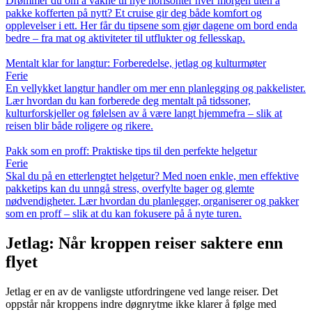
Drømmer du om å våkne til nye horisonter hver morgen uten å
pakke kofferten på nytt? Et cruise gir deg både komfort og
opplevelser i ett. Her får du tipsene som gjør dagene om bord enda
bedre – fra mat og aktiviteter til utflukter og fellesskap.
Mentalt klar for langtur: Forberedelse, jetlag og kulturmøter
Ferie
En vellykket langtur handler om mer enn planlegging og pakkelister.
Lær hvordan du kan forberede deg mentalt på tidssoner,
kulturforskjeller og følelsen av å være langt hjemmefra – slik at
reisen blir både roligere og rikere.
Pakk som en proff: Praktiske tips til den perfekte helgetur
Ferie
Skal du på en etterlengtet helgetur? Med noen enkle, men effektive
pakketips kan du unngå stress, overfylte bager og glemte
nødvendigheter. Lær hvordan du planlegger, organiserer og pakker
som en proff – slik at du kan fokusere på å nyte turen.
Jetlag: Når kroppen reiser saktere enn
flyet
Jetlag er en av de vanligste utfordringene ved lange reiser. Det
oppstår når kroppens indre døgnrytme ikke klarer å følge med