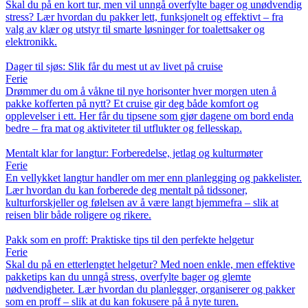
Skal du på en kort tur, men vil unngå overfylte bager og unødvendig
stress? Lær hvordan du pakker lett, funksjonelt og effektivt – fra
valg av klær og utstyr til smarte løsninger for toalettsaker og
elektronikk.
Dager til sjøs: Slik får du mest ut av livet på cruise
Ferie
Drømmer du om å våkne til nye horisonter hver morgen uten å
pakke kofferten på nytt? Et cruise gir deg både komfort og
opplevelser i ett. Her får du tipsene som gjør dagene om bord enda
bedre – fra mat og aktiviteter til utflukter og fellesskap.
Mentalt klar for langtur: Forberedelse, jetlag og kulturmøter
Ferie
En vellykket langtur handler om mer enn planlegging og pakkelister.
Lær hvordan du kan forberede deg mentalt på tidssoner,
kulturforskjeller og følelsen av å være langt hjemmefra – slik at
reisen blir både roligere og rikere.
Pakk som en proff: Praktiske tips til den perfekte helgetur
Ferie
Skal du på en etterlengtet helgetur? Med noen enkle, men effektive
pakketips kan du unngå stress, overfylte bager og glemte
nødvendigheter. Lær hvordan du planlegger, organiserer og pakker
som en proff – slik at du kan fokusere på å nyte turen.