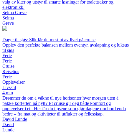
valg av klær og utstyr til smarte løsninger for toalettsaker og
elektronikk.
Selma Greve
Selma
Greve
Dager til sjøs: Slik får du mest ut av livet på cruise
Opplev den perfekte balansen mellom eventyr, avslapning og luksus
til sjøs
Ferie
Ferie
Cruise
Reisetips
Ferie
Opplevelser
Livsstil
4 min
Drømmer du om å våkne til nye horisonter hver morgen uten å
pakke kofferten på nytt? Et cruise gir deg både komfort og
opplevelser i ett. Her får du tipsene som gjør dagene om bord enda
bedre – fra mat og aktiviteter til utflukter og fellesskap.
David Lunde
David
Lunde