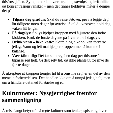
tidsforskjellen. Symptomer kan være trøtthet, søvnløshet, irritabilitet
og konsentrasjonsvansker – men det finnes heldigvis måter å dempe
det på.
Tilpass deg gradvis:
Skal du reise østover, prøv å legge deg
litt tidligere noen dager før avreise. Skal du vestover, hold deg
våken litt lenger.
Få dagslys:
Sollys hjelper kroppen med å justere den indre
klokken. Bruk de første dagene på å være ute i dagslys.
Drikk vann – ikke kaffe:
Koffein og alkohol kan forverre
jetlag. Vann og lett mat hjelper kroppen med å komme i
balanse.
Vær tålmodig:
Det tar som regel en dag per tidssone å
tilpasse seg helt. Gi deg selv tid, og ikke planlegg for mye de
første dagene.
Å akseptere at kroppen trenger tid til å omstille seg, er en del av den
mentale forberedelsen. Det handler ikke om å unngå jetlag helt, men
om å håndtere det med forståelse og ro.
Kulturmøter: Nysgjerrighet fremfor
sammenligning
Å reise langt betyr ofte å møte kulturer som tenker, spiser og lever