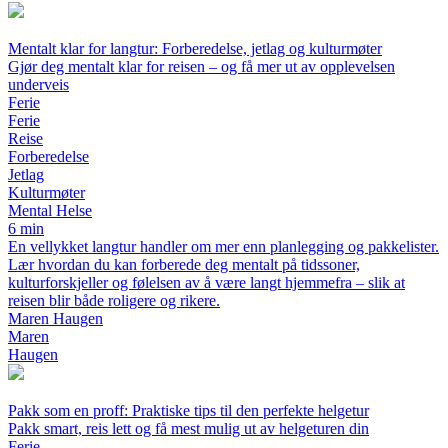
Mentalt klar for langtur: Forberedelse, jetlag og kulturmøter
Gjør deg mentalt klar for reisen – og få mer ut av opplevelsen
underveis
Ferie
Ferie
Reise
Forberedelse
Jetlag
Kulturmøter
Mental Helse
6 min
En vellykket langtur handler om mer enn planlegging og pakkelister.
Lær hvordan du kan forberede deg mentalt på tidssoner,
kulturforskjeller og følelsen av å være langt hjemmefra – slik at
reisen blir både roligere og rikere.
Maren Haugen
Maren
Haugen
Pakk som en proff: Praktiske tips til den perfekte helgetur
Pakk smart, reis lett og få mest mulig ut av helgeturen din
Ferie