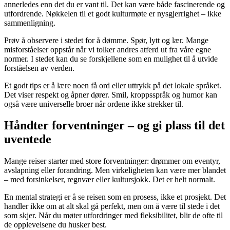
annerledes enn det du er vant til. Det kan være både fascinerende og
utfordrende. Nøkkelen til et godt kulturmøte er nysgjerrighet – ikke
sammenligning.
Prøv å observere i stedet for å dømme. Spør, lytt og lær. Mange
misforståelser oppstår når vi tolker andres atferd ut fra våre egne
normer. I stedet kan du se forskjellene som en mulighet til å utvide
forståelsen av verden.
Et godt tips er å lære noen få ord eller uttrykk på det lokale språket.
Det viser respekt og åpner dører. Smil, kroppsspråk og humor kan
også være universelle broer når ordene ikke strekker til.
Håndter forventninger – og gi plass til det
uventede
Mange reiser starter med store forventninger: drømmer om eventyr,
avslapning eller forandring. Men virkeligheten kan være mer blandet
– med forsinkelser, regnvær eller kultursjokk. Det er helt normalt.
En mental strategi er å se reisen som en prosess, ikke et prosjekt. Det
handler ikke om at alt skal gå perfekt, men om å være til stede i det
som skjer. Når du møter utfordringer med fleksibilitet, blir de ofte til
de opplevelsene du husker best.