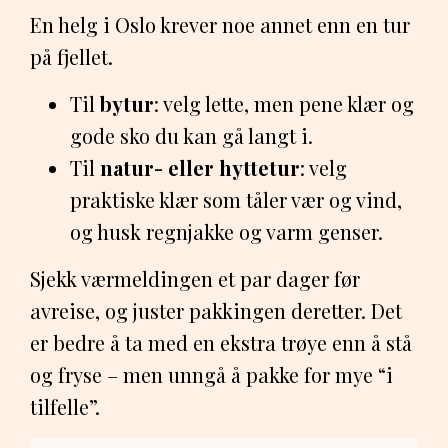
En helg i Oslo krever noe annet enn en tur
på fjellet.
Til
bytur
: velg lette, men pene klær og
gode sko du kan gå langt i.
Til
natur- eller hyttetur
: velg
praktiske klær som tåler vær og vind,
og husk regnjakke og varm genser.
Sjekk værmeldingen et par dager før
avreise, og juster pakkingen deretter. Det
er bedre å ta med en ekstra trøye enn å stå
og fryse – men unngå å pakke for mye “i
tilfelle”.